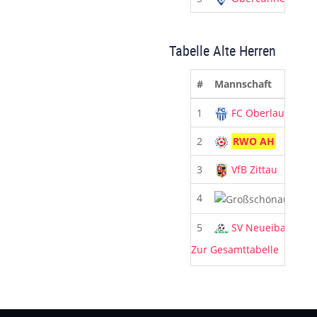
Tabelle Alte Herren
#
Mannschaft
1
FC Oberlausitz
2
RWO AH
3
VfB Zittau
4
Groß
5
SV Neueibau
Zur Gesamttabelle