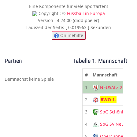
Eine Komponente für viele Sportarten!
Copyright : ©
Fussball in Europa
Version : 4.24.00 (diddipoeler)
Ladezeit der Seite: [ 0.019963 ] Sekunden
Onlinehilfe
Partien
Tabelle 1. Mannschaft
#
Mannschaft
Demnächst keine Spiele
1
NEUSALZ 2.
2
RWO 1.
3
SpG Schönbach
4
SpG SV Neueiba
5
Obercunnersdorf