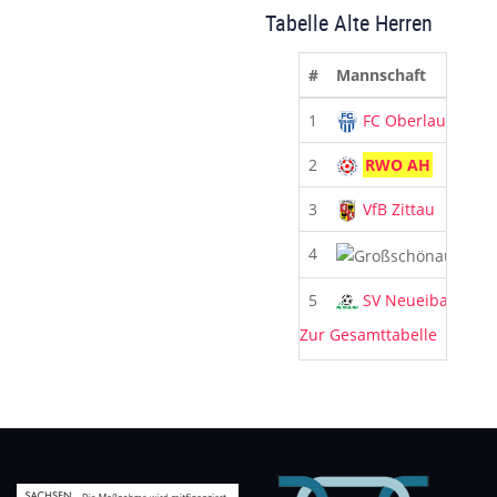
Tabelle Alte Herren
#
Mannschaft
1
FC Oberlausitz
2
RWO AH
3
VfB Zittau
4
Groß
5
SV Neueibau
Zur Gesamttabelle