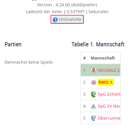
Version : 4.24.00 (diddipoeler)
Ladezeit der Seite: [ 0.537997 ] Sekunden
Onlinehilfe
Partien
Tabelle 1. Mannschaft
#
Mannschaft
Demnächst keine Spiele
1
NEUSALZ 2.
2
RWO 1.
3
SpG Schönbach
4
SpG SV Neueiba
5
Obercunnersdorf