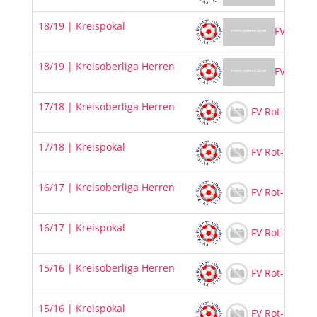
18/19 | Kreispokal
FV Rot-W
18/19 | Kreisoberliga Herren
FV Rot-W
17/18 | Kreisoberliga Herren
FV Rot-Weiß 9
17/18 | Kreispokal
FV Rot-Weiß 9
16/17 | Kreisoberliga Herren
FV Rot-Weiß 9
16/17 | Kreispokal
FV Rot-Weiß 9
15/16 | Kreisoberliga Herren
FV Rot-Weiß 9
15/16 | Kreispokal
FV Rot-Weiß 9