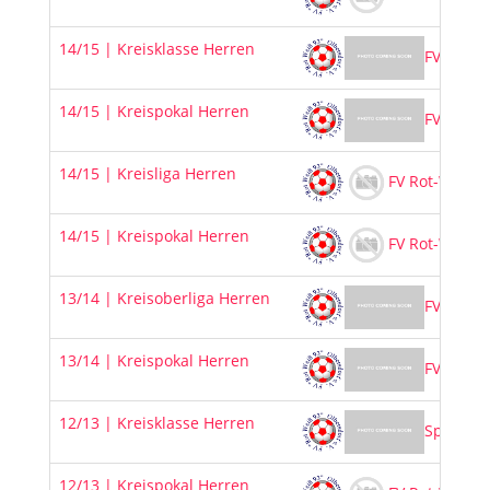
14/15 | Kreisklasse Herren
FV Rot-W
14/15 | Kreispokal Herren
FV Rot-W
14/15 | Kreisliga Herren
FV Rot-Weiß 9
14/15 | Kreispokal Herren
FV Rot-Weiß 9
13/14 | Kreisoberliga Herren
FV Rot-W
13/14 | Kreispokal Herren
FV Rot-W
12/13 | Kreisklasse Herren
SpG FV R
12/13 | Kreispokal Herren