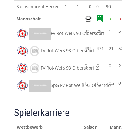
Sachsenpokal Herren
1
1
0
0
90
0
Mannschaft
30
29
1
5
240
FV Rot-Weiß 93 Olbersdorf
492
471
21
52
421
FV Rot-Weiß 93 Olbersdorf
6
6
0
2
520
FV Rot-Weiß 93 Olbersdorf 2.
1
1
0
0
90
SpG FV Rot-Weiß 93 Olbersdorf
Spielerkarriere
Wettbewerb
Saison
Mannschaft