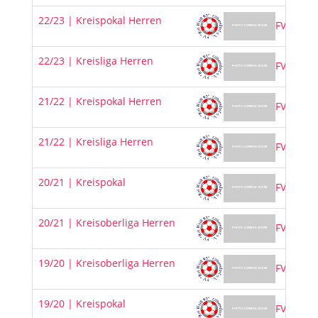
22/23 | Kreispokal Herren
FV Rot-W
22/23 | Kreisliga Herren
FV Rot-W
21/22 | Kreispokal Herren
FV Rot-W
21/22 | Kreisliga Herren
FV Rot-W
20/21 | Kreispokal
FV Rot-W
20/21 | Kreisoberliga Herren
FV Rot-W
19/20 | Kreisoberliga Herren
FV Rot-W
19/20 | Kreispokal
FV Rot-W