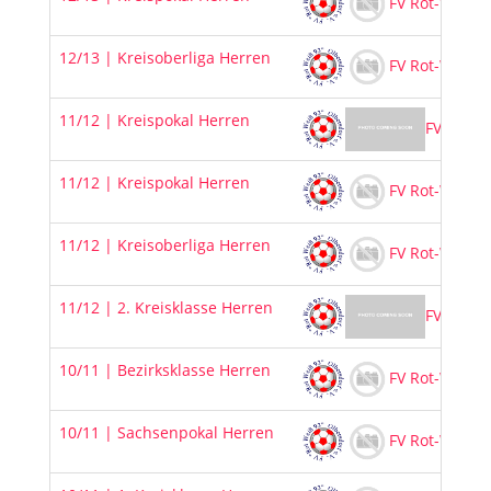
FV Rot-Weiß 9
12/13 | Kreisoberliga Herren
FV Rot-Weiß 9
11/12 | Kreispokal Herren
FV Rot-W
11/12 | Kreispokal Herren
FV Rot-Weiß 9
11/12 | Kreisoberliga Herren
FV Rot-Weiß 9
11/12 | 2. Kreisklasse Herren
FV Rot-W
10/11 | Bezirksklasse Herren
FV Rot-Weiß 9
10/11 | Sachsenpokal Herren
FV Rot-Weiß 9