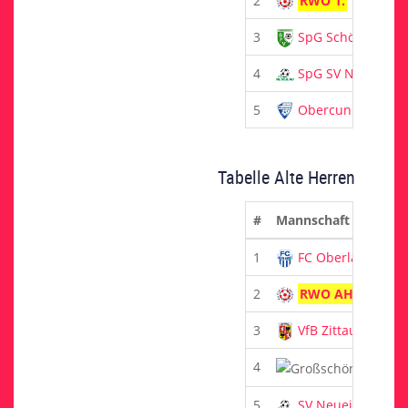
2
RWO 1.
3
SpG Schönbach
4
SpG SV Neueiba
5
Obercunnersdorf
Tabelle Alte Herren
#
Mannschaft
1
FC Oberlausitz
2
RWO AH
3
VfB Zittau
4
Groß
5
SV Neueibau