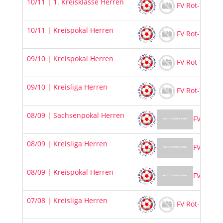
10/11 | 1. Kreisklasse Herren
FV Rot-Weiß 9
10/11 | Kreispokal Herren
FV Rot-Weiß 9
09/10 | Kreispokal Herren
FV Rot-Weiß 9
09/10 | Kreisliga Herren
FV Rot-Weiß 9
08/09 | Sachsenpokal Herren
FV Rot-W
08/09 | Kreisliga Herren
FV Rot-W
08/09 | Kreispokal Herren
FV Rot-W
07/08 | Kreisliga Herren
FV Rot-Weiß 9