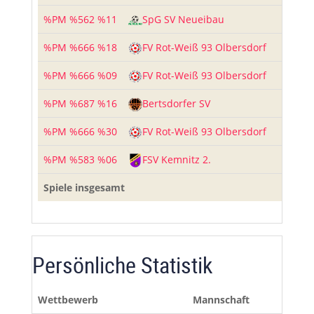
%PM %562 %11
SpG SV Neueibau
0
-
%PM %666 %18
FV Rot-Weiß 93 Olbersdorf
3
-
%PM %666 %09
FV Rot-Weiß 93 Olbersdorf
3
-
%PM %687 %16
Bertsdorfer SV
2
-
%PM %666 %30
FV Rot-Weiß 93 Olbersdorf
2
-
%PM %583 %06
FSV Kemnitz 2.
4
-
Spiele insgesamt
Persönliche Statistik
Wettbewerb
Mannschaft