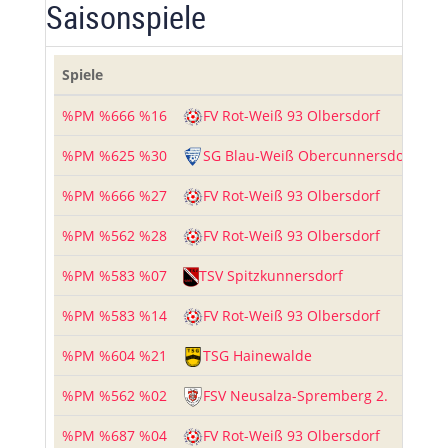
Saisonspiele
Spiele
%PM %666 %16
FV Rot-Weiß 93 Olbersdorf
3
-
%PM %625 %30
SG Blau-Weiß Obercunnersdorf
2
-
%PM %666 %27
FV Rot-Weiß 93 Olbersdorf
4
-
%PM %562 %28
FV Rot-Weiß 93 Olbersdorf
2
-
%PM %583 %07
TSV Spitzkunnersdorf
5
-
%PM %583 %14
FV Rot-Weiß 93 Olbersdorf
3
-
%PM %604 %21
TSG Hainewalde
5
-
%PM %562 %02
FSV Neusalza-Spremberg 2.
5
-
%PM %687 %04
FV Rot-Weiß 93 Olbersdorf
3
-