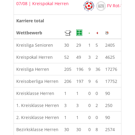
07/08 | Kreispokal Herren
FV Rot-Weiß 9
Karriere total
Wettbewerb
Kreisliga Senioren
30
29
1
5
2405
47
Kreispokal Herren
52
49
3
2
4625
31
Kreisliga Herren
205
196
9
36
17276
127
Kreisoberliga Herren
206
197
9
6
17752
69
Kreisklasse Herren
1
1
0
0
90
2
1. Kreisklasse Herren
3
3
0
2
250
4
2. Kreisklasse Herren
1
1
0
0
90
0
Bezirksklasse Herren
30
30
0
8
2574
8